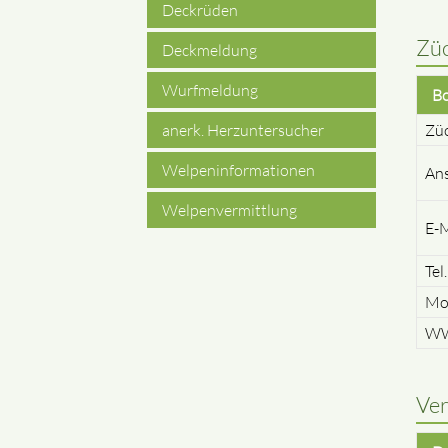
Deckrüden
Züc
Deckmeldung
Wurfmeldung
Bo
Zü
anerk. Herzuntersucher
Welpeninformationen
Ans
Welpenvermittlung
E-M
Tel.
Mo
W
Ve