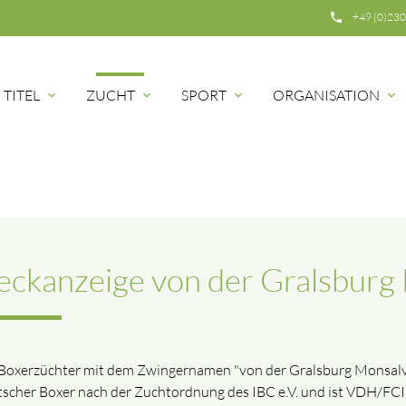
phone
+49 (0)230
TITEL
ZUCHT
SPORT
ORGANISATION
expand_more
expand_more
expand_more
expand_more
ckanzeige von der Gralsburg
Boxerzüchter mit dem Zwingernamen "von der Gralsburg Monsalv
scher Boxer nach der Zuchtordnung des IBC e.V. und ist VDH/FCI