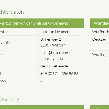
hterdaten
xerzüchter von der Gralsburg Monsalvat
Wurfdat
chter
Heidrun Neumann
Wurfbuch
Birkenweg 2
Decktag
chrift
21357 Wittorf
post@boxer-von-
Wurftag
ail
monsalvat.de
04133 - 404 404
bile
+49 (0)171 - 356 86 85
WW
-
rpaarung