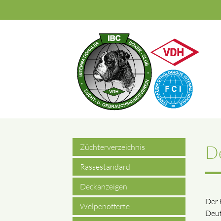
Suchbegriffe
De
Züchterverzeichnis
Rassestandard
Deckanzeigen
Der 
Welpenofferte
Deut