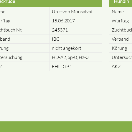
eckrüde
Hündin
me
Urec von Monsalvat
Name
rftag
15.06.2017
Wurftag
htbuch Nr.
245371
Zuchtbuch
rband
IBC
Verband
rung
nicht angekört
Körung
tersuchung
HD-A2, Sp-0, Hz-0
Untersuc
Z
FHI, IGP1
AKZ