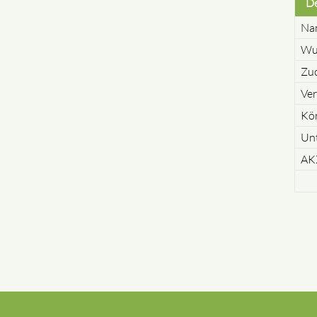
D
Na
Wu
Zuc
Ve
Kö
Un
AK