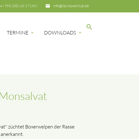
4 - 966 260
(ab 17 Uhr)
email
info@ibc-boxerclub.de
search
TERMINE
DOWNLOADS
expand_more
expand_more
SUCHEN
 Monsalvat
at" züchtet Boxerwelpen der Rasse
 anerkannt.