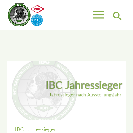
menu
search
Suchbegriffe
SUCHEN
IBC Jahressieger