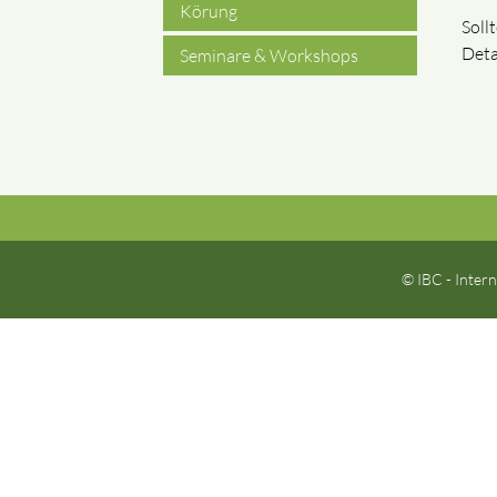
Körung
Soll
Deta
Seminare & Workshops
© IBC - Intern