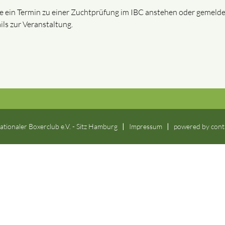
te ein Termin zu einer Zuchtprüfung im IBC anstehen oder gemeldet
ils zur Veranstaltung.
ationaler Boxerclub e.V. - Sitz Hamburg
Impressum
powered by
cont