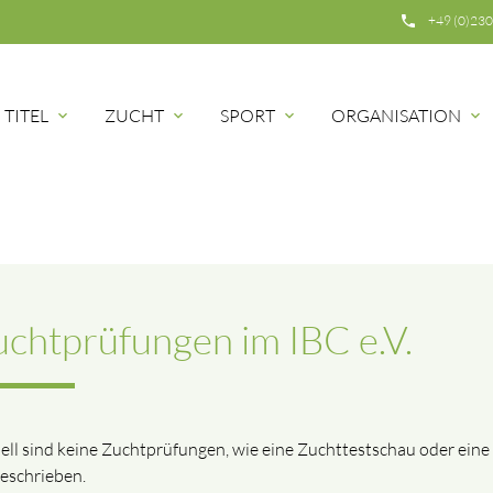
phone
+49 (0)230
TITEL
ZUCHT
SPORT
ORGANISATION
expand_more
expand_more
expand_more
expand_more
chtprüfungen im IBC e.V.
ell sind keine Zuchtprüfungen, wie eine Zuchttestschau oder ein
eschrieben.