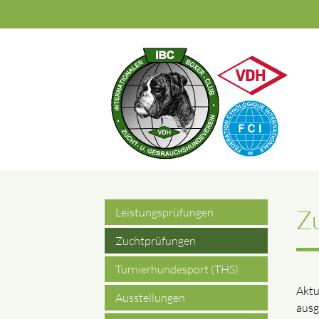
Suchbegriffe
Zu
Leistungsprüfungen
Zuchtprüfungen
Turnierhundesport (THS)
Aktu
Ausstellungen
ausg